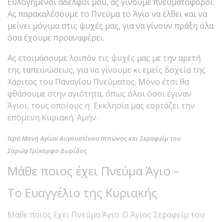
Ευλογημένοι αδελφοί μου, ας γίνουμε πνευματοφόροι.
Ας παρακαλέσουμε το Πνεύμα το Άγιο να έλθει και να
μείνει μόνιμα στις ψυχές μας, για να γίνουν πράξη όλα
όσα έχουμε προαναφέρει.
Ας ετοιμάσουμε λοιπόν τις ψυχές μας με την αρετή
της ταπεινώσεως, για να γίνουμε κι εμείς δοχεία της
Χάριτος του Παναγίου Πνεύματος. Μόνο έτσι θα
φθάσουμε στην αγιότητα, όπως όλοι όσοι έγιναν
Άγιοι, τους οποίους η Εκκλησία μας εορτάζει την
επόμενη Κυριακή. Αμήν.
Ιερά Μονή Αγίων Αυγουστίνου Ιππώνος και Σεραφείμ του
ΣαρώφΤρίκορφο Δωρίδος
Μάθε ποιος έχει Πνεύμα Άγιο –
Το Ευαγγέλιο της Κυριακής
Μάθε ποιος έχει Πνεύμα Άγιο. Ο Άγιος Σεραφείμ του