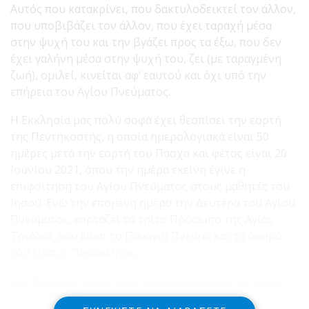
Αυτός που κατακρίνει, που δακτυλοδεικτεί τον άλλον,
που υποβιβάζει τον άλλον, που έχει ταραχή μέσα
στην ψυχή του και την βγάζει προς τα έξω, που δεν
έχει γαλήνη μέσα στην ψυχή του, ζει (με ταραγμένη
ζωή), ομιλεί, κινείται αφ’ εαυτού και όχι υπό την
επήρεια του Αγίου Πνεύματος.
Η Εκκλησία μας πολύ σοφά έχει θεσπίσει την εορτή
της Πεντηκοστής, η οποία ημερολογιακά είναι 50
ημέρες μετά την εορτή του Πάσχα και φέτος είναι 20
Ιουνίου 2021, όπου την ημέρα εκείνη έγινε η
επιφοίτηση του Αγίου Πνεύματος στους μαθητές του
Ιησού. Ενώ την επομένη ημέρα την Δευτέρα του Αγίου
Πνεύματος, εορτάζει το τρίτο Πρόσωπο της Αγίας
Τριάδος που είναι το Πανάγιο Πνεύμα και το όνομά
του είναι ο Παράκλητος.
Ιερά Μονή Αγίων Αυγουστίνου Ιππώνος και Σεραφείμ του Σαρώφ
Τρίκορφο Δωρίδος