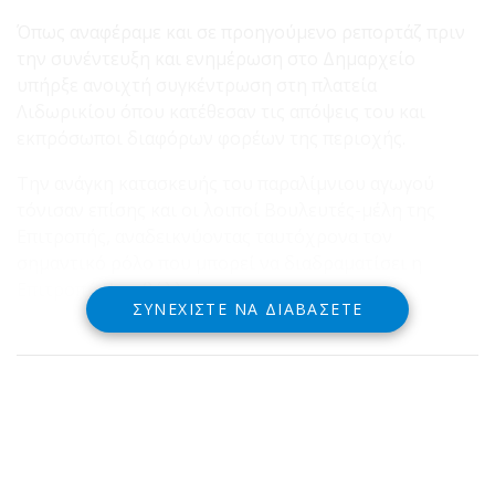
Όπως αναφέραμε και σε προηγούμενο ρεπορτάζ πριν
την συνέντευξη και ενημέρωση στο Δημαρχείο
υπήρξε ανοιχτή συγκέντρωση στη πλατεία
Λιδωρικίου όπου κατέθεσαν τις απόψεις του και
εκπρόσωποι διαφόρων φορέων της περιοχής.
Την ανάγκη κατασκευής του παραλίμνιου αγωγού
τόνισαν επίσης και οι λοιποί Βουλευτές-μέλη της
Επιτροπής, αναδεικνύοντας ταυτόχρονα τον
σημαντικό ρόλο που μπορεί να διαδραματίσει η
Επιτροπή Περιβάλλοντος.
ΣΥΝΕΧΊΣΤΕ ΝΑ ΔΙΑΒΆΣΕΤΕ