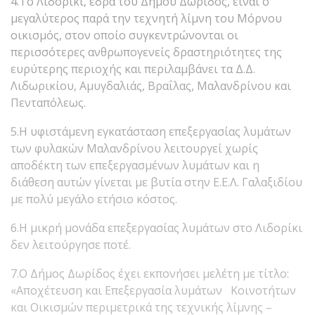
4.Το Λιδορίκι, έδρα του Δήμου Δωρίδος, είναι ο
μεγαλύτερος παρά την τεχνητή λίμνη του Μόρνου
οικισμός, στον οποίο συγκεντρώνονται οι
περισσότερες ανθρωπογενείς δραστηριότητες της
ευρύτερης περιοχής και περιλαμβάνει τα Δ.Δ.
Λιδωρικίου, Αμυγδαλιάς, Βραΐλας, Μαλανδρίνου και
Πενταπόλεως.
5.Η υφιστάμενη εγκατάσταση επεξεργασίας λυμάτων
των φυλακών Μαλανδρίνου λειτουργεί χωρίς
αποδέκτη των επεξεργασμένων λυμάτων και η
διάθεση αυτών γίνεται με βυτία στην Ε.Ε.Λ. Γαλαξιδίου
με πολύ μεγάλο ετήσιο κόστος.
6.Η μικρή μονάδα επεξεργασίας λυμάτων στο Λιδορίκι
δεν λειτούργησε ποτέ.
7.Ο Δήμος Δωρίδος έχει εκπονήσει μελέτη με τίτλο:
«Αποχέτευση και Επεξεργασία λυμάτων Κοινοτήτων
και Οικισμών περιμετρικά της τεχνικής λίμνης –