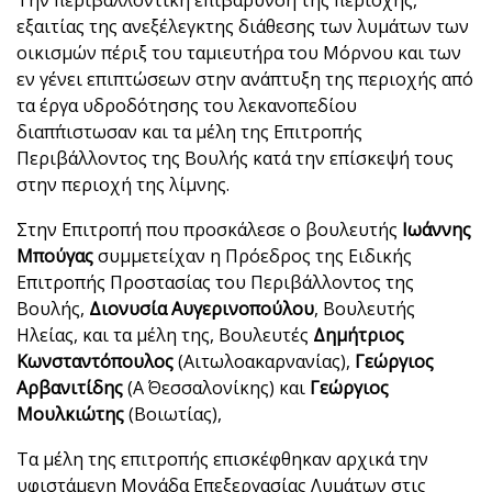
Tην περιβαλλοντική επιβάρυνση της περιοχής,
εξαιτίας της ανεξέλεγκτης διάθεσης των λυμάτων των
οικισμών πέριξ του ταμιευτήρα του Μόρνου και των
εν γένει επιπτώσεων στην ανάπτυξη της περιοχής από
τα έργα υδροδότησης του λεκανοπεδίου
διαπ΄πιστωσαν και τα μέλη της Επιτροπής
Περιβάλλοντος της Βουλής κατά την επίσκεψή τους
στην περιοχή της λίμνης.
Στην Επιτροπή που προσκάλεσε ο βουλευτής
Ιωάννης
Μπούγας
συμμετείχαν η Πρόεδρος της Ειδικής
Επιτροπής Προστασίας του Περιβάλλοντος της
Βουλής,
Διονυσία Αυγερινοπούλου
, Βουλευτής
Ηλείας, και τα μέλη της, Βουλευτές
Δημήτριος
Κωνσταντόπουλος
(Αιτωλοακαρνανίας),
Γεώργιος
Αρβανιτίδης
(Α΄ Θεσσαλονίκης) και
Γεώργιος
Μουλκιώτης
(Βοιωτίας),
Τα μέλη της επιτροπής επισκέφθηκαν αρχικά την
υφιστάμενη Μονάδα Επεξεργασίας Λυμάτων στις