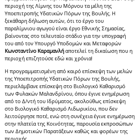
περιοχή της Λίμνης του Μόρνου τα μέλη της
Υποεπιτροπής Υδατικών Πόρων της Βουλής. Η
ξεκάθαρη δήλωση αυτών, ότι το έργο του
παραλίμνιου αγωγού είναι έργο Εθνικής Σημασίας,
βαίνοντας στο τελευταίο στάδιο για την υπογραφή
του από τον Υπουργό Υποδομών και Μεταφορών
Κωνσταντίνο Καραμανλή
αποτελεί τη δικαίωση που η
περιοχή επιζητούσε εδώ και χρόνια!
Η προγραμματισμένη από καιρό επίσκεψη των μελών
της Υποεπιτροπής Υδατικών Πόρων της Βουλής,
περιελάμβανε επίσκεψη στο Βιολογικό Καθαρισμό
των Φυλακών Μαλανδρίνου, όπου έγινε ενημέρωση
από το Δ/ντή του Ιδρύματος, ακολούθως επίσκεψη
στο Βιολογικό Καθαρισμό Λιδωρικίου, που δεν
λειτούργησε ποτέ, ενώ στη συνέχεια έγινε ενημέρωση
στην πλατεία της Κοινότητας, παρουσία εκπροσώπων
των Δημοτικών Παρατάξεων καθώς και φορέων της
περιοχής.