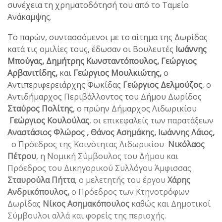
συνέχεια τη χρηματοδότησή του από το Ταμείο
Ανάκαμψης.
Το παρών, συντασσόμενοι με το αίτημα της Δωρίδας
κατά τις ομιλίες τους, έδωσαν οι Βουλευτές
Ιωάννης
Μπούγας, Δημήτρης Κωνσταντόπουλος, Γεώργιος
Αρβανιτίδης,
και
Γεώργιος Μουλκιώτης,
ο
Αντιπεριφερειάρχης Φωκίδας
Γεώργιος Δελμούζος
, ο
Αντιδήμαρχος Περιβάλλοντος του Δήμου Δωρίδος
Σταύρος Πολίτης
, ο πρώην Δήμαρχος Λιδωρικίου
Γεώργιος Κουλούλας
, οι επικεφαλείς των παρατάξεων
Αναστάσιος Φλώρος , Θάνος Ασημάκης, Ιωάννης Λάιος,
ο Πρόεδρος της Κοινότητας Λιδωρικίου
Νικόλαος
Πέτρου
, η Νομική Σύμβουλος του Δήμου και
Πρόεδρος του Δικηγορικού Συλλόγου Άμφισσας
Σταυρούλα Πήττα
, ο μελετητής του έργου
Χάρης
Ανδρικόπουλος,
ο Πρόεδρος των Κτηνοτρόφων
Δωρίδας
Νίκος Ασημακόπουλος
καθώς και Δημοτικοί
Σύμβουλοι αλλά και φορείς της περιοχής.