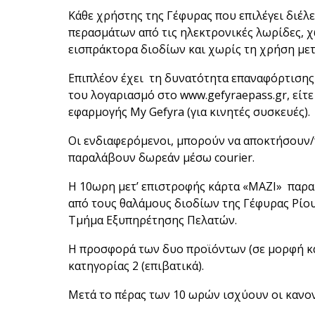
Κάθε χρήστης της Γέφυρας που επιλέγει διέ
περασμάτων από τις ηλεκτρονικές λωρίδες, 
εισπράκτορα διοδίων και χωρίς τη χρήση μετ
Επιπλέον έχει τη δυνατότητα επαναφόρτισης 
του λογαριασμό στο
www.gefyraepass.gr
, εί
εφαρμογής My Gefyra (για κινητές συσκευές).
Οι ενδιαφερόμενοι, μπορούν να αποκτήσουν/π
παραλάβουν δωρεάν μέσω courier.
Η 10ωρη μετ’ επιστροφής κάρτα «ΜΑΖΙ» παρα
από τους θαλάμους διοδίων της Γέφυρας Ρίου
Τμήμα Εξυπηρέτησης Πελατών.
Η προσφορά των δυο προϊόντων (σε μορφή κάρ
κατηγορίας 2 (επιβατικά).
Μετά το πέρας των 10 ωρών ισχύουν οι κανο