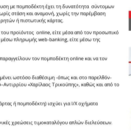
λευση με πομποδέκτη έχει τη δυνατότητα σύντομων
χωρίς στάση και αναμονή, χωρίς την παρέμβαση
ρητών ή πιστωτικής κάρτας.
του προϊόντος online, είτε μέσα από τον προσωπικό
τε μέσω πληρωμής web-banking, είτε μέσω της
αραγγείλουν τον πομποδέκτη online και να τον
μένει ωστόσο διαθέσιμη -όπως και στο παρελθόν-
–Αντιρρίου «Χαρίλαος Τρικούπης», καθώς και από το
τας ή πομποδέκτη) ισχύει για Ι/Χ οχήματα
νικές χρεώσεις τιμοκαταλόγου απλών διελεύσεων.