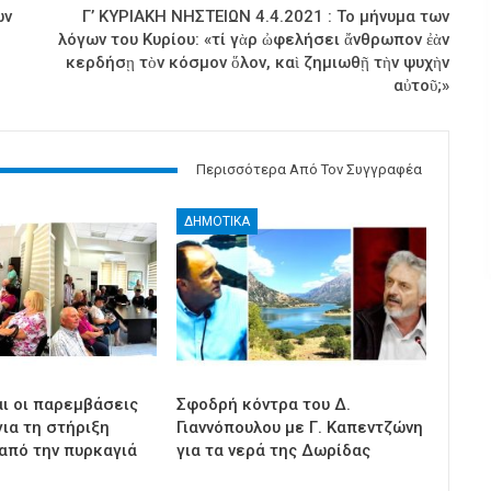
ων
Γ’ ΚΥΡΙΑΚΗ ΝΗΣΤΕΙΩΝ 4.4.2021 : Το μήνυμα των
λόγων του Κυρίου: «τί γὰρ ὠφελήσει ἄνθρωπον ἐὰν
κερδήσῃ τὸν κόσμον ὅλον, καὶ ζημιωθῇ τὴν ψυχὴν
αὐτοῦ;»
Περισσότερα Από Τον Συγγραφέα
ΔΗΜΟΤΙΚΑ
αι οι παρεμβάσεις
Σφοδρή κόντρα του Δ.
ια τη στήριξη
Γιαννόπουλου με Γ. Καπεντζώνη
από την πυρκαγιά
για τα νερά της Δωρίδας