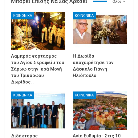
Μπορεί Επίσης Να Σας Αρέσει
Ολοι
ΚΟΙΝΩΝΙΚΑ
ΚΟΙΝΩΝΙΚΑ
Λαμπρός εορτασμός
Η Δωρίδα
του Αγίου Σεραφείμ του
αποχαιρέτησε τον
Σάρωφ στην Ιερά Μονή
Δάσκαλο Γιάννη
του Τρικόρφου
Ηλιόπουλο
Δωρίδος…
ΚΟΙΝΩΝΙΚΑ
ΚΟΙΝΩΝΙΚΑ
Διδάκτορας
Αγία Ευθυμία : Στις 10