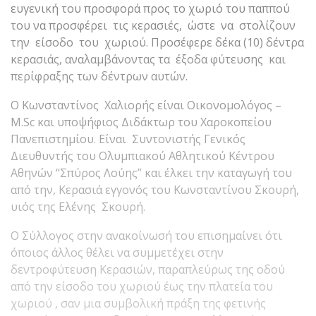
ευγενική του προσφορά προς το χωριό του παππού
του να προσφέρει τις κερασιές, ώστε να στολίζουν
την είσοδο του χωριού. Προσέφερε δέκα (10) δέντρα
κερασιάς, αναλαμβάνοντας τα έξοδα φύτευσης και
περίφραξης των δέντρων αυτών.
Ο Κωνσταντίνος Χαλιορής είναι Οικονομολόγος –
M.Sc και υποψήφιος Διδάκτωρ του Χαροκοπείου
Πανεπιστημίου. Είναι Συντονιστής Γενικός
Διευθυντής του Ολυμπιακού Αθλητικού Κέντρου
Αθηνών “Σπύρος Λούης” και έλκει την καταγωγή του
από την, Κερασιά εγγονός του Κωνσταντίνου Σκουρή,
υιός της Ελένης Σκουρή.
Ο Σύλλογος στην ανακοίνωσή του επισημαίνει ότι
όποιος άλλος θέλει να συμμετέχει στην
δεντροφύτευση Κερασιών, παραπλεύρως της οδού
από την είσοδο του χωριού έως την πλατεία του
χωριού , σαν μια συμβολική πράξη της φετινής