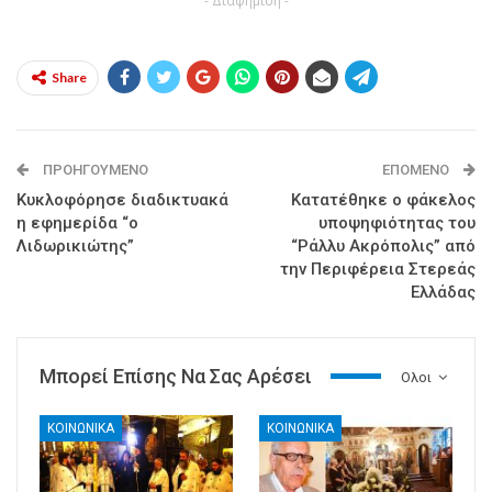
- Διαφήμιση -
Share
ΠΡΟΗΓΟΎΜΕΝΟ
ΕΠΌΜΕΝΟ
Κυκλοφόρησε διαδικτυακά
Κατατέθηκε ο φάκελος
η εφημερίδα “ο
υποψηφιότητας του
Λιδωρικιώτης”
“Ράλλυ Ακρόπολις” από
την Περιφέρεια Στερεάς
Ελλάδας
Μπορεί Επίσης Να Σας Αρέσει
Ολοι
ΚΟΙΝΩΝΙΚΑ
ΚΟΙΝΩΝΙΚΑ