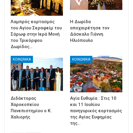
Λαμπρός εορτασμός
Η Δωρίδα
του Αγίου Σεραφείμ του
αποχαιρέτησε τον
Σάρωφ στην Ιερά Μονή
Δάσκαλο Γιάννη
του Τρικόρφου
Ηλιόπουλο
Δωρίδος…
ΚΟΙΝΩΝΙΚΑ
ΚΟΙΝΩΝΙΚΑ
Διδάκτορας
Αγία Ευθυμία : Στις 10
Χαροκοπείου
και 11 Ιουλίου
Πανεπιστημίου ο Κ.
πανηγυρικός εορτασμός
Χαλιορής
της Αγίας Ευφημίας
της…