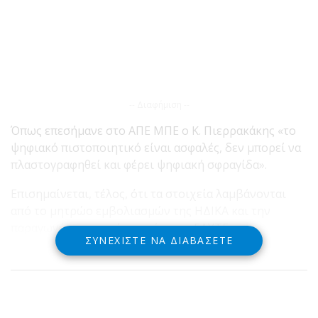
-- Διαφήμιση --
Όπως επεσήμανε στο ΑΠΕ ΜΠΕ ο Κ. Πιερρακάκης «το
ψηφιακό πιστοποιητικό είναι ασφαλές, δεν μπορεί να
πλαστογραφηθεί και φέρει ψηφιακή σφραγίδα».
Επισημαίνεται, τέλος, ότι τα στοιχεία λαμβάνονται
από το μητρώο εμβολιασμών της ΗΔΙΚΑ και την
παραγωγή του εγγράφου κάνει το ΕΔΥΤΕ.
ΣΥΝΕΧΊΣΤΕ ΝΑ ΔΙΑΒΆΣΕΤΕ