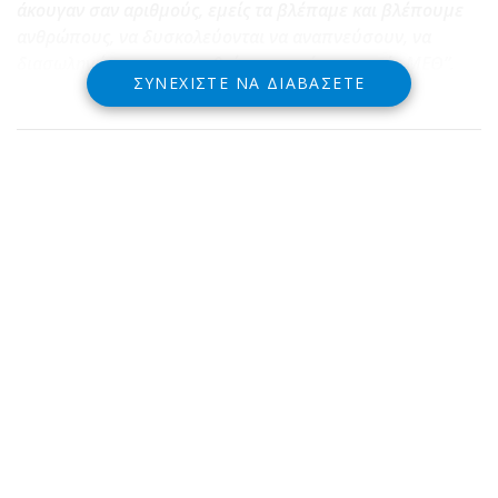
άκουγαν σαν αριθμούς, εμείς τα βλέπαμε και βλέπουμε
ανθρώπους, να δυσκολεύονται να αναπνεύσουν, να
διασωληνώνονται, να πεθαίνουν εντός και εκτός ΜΕΘ”.
ΣΥΝΕΧΊΣΤΕ ΝΑ ΔΙΑΒΆΣΕΤΕ