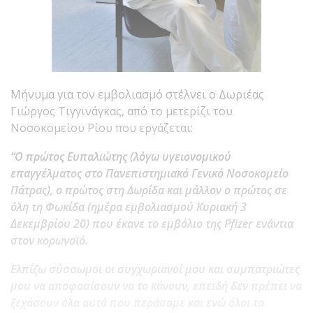
Μήνυμα για τον εμβολιασμό στέλνει ο Δωριέας
Γιώργος Τιγγινάγκας, από το μετερίζι του
Νοσοκομείου Ρίου που εργάζεται:
“Ο πρώτος Ευπαλιώτης (λόγω υγειονομικού
επαγγέλματος στο Πανεπιστημιακό Γενικό Νοσοκομείο
Πάτρας), ο πρώτος στη Δωρίδα και μάλλον ο πρώτος σε
όλη τη Φωκίδα (ημέρα εμβολιασμού Κυριακή 3
Δεκεμβρίου 20) που έκανε το εμβόλιο της Pfizer ενάντια
στον κορωνοϊό.
Ελπίζω σύσσωμοι οι συγχωριανοί μου και συμπατριώτες
μου να αποφασίσουν να το κάνουν, επειδή δεν πρέπει να
ξεχάσουν όλα αυτά που περάσαμε και ενώ όλοι τα