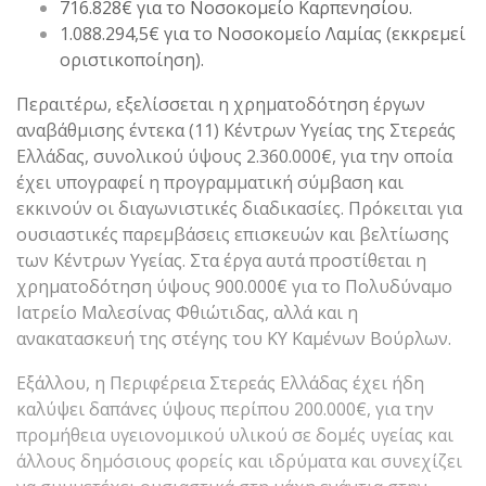
716.828€ για το Νοσοκομείο Καρπενησίου.
1.088.294,5€ για το Νοσοκομείο Λαμίας (εκκρεμεί
οριστικοποίηση).
Περαιτέρω, εξελίσσεται η χρηματοδότηση έργων
αναβάθμισης έντεκα (11) Κέντρων Υγείας της Στερεάς
Ελλάδας, συνολικού ύψους 2.360.000€, για την οποία
έχει υπογραφεί η προγραμματική σύμβαση και
εκκινούν οι διαγωνιστικές διαδικασίες. Πρόκειται για
ουσιαστικές παρεμβάσεις επισκευών και βελτίωσης
των Κέντρων Υγείας. Στα έργα αυτά προστίθεται η
χρηματοδότηση ύψους 900.000€ για το Πολυδύναμο
Ιατρείο Μαλεσίνας Φθιώτιδας, αλλά και η
ανακατασκευή της στέγης του ΚΥ Καμένων Βούρλων.
Εξάλλου, η Περιφέρεια Στερεάς Ελλάδας έχει ήδη
καλύψει δαπάνες ύψους περίπου 200.000€, για την
προμήθεια υγειονομικού υλικού σε δομές υγείας και
άλλους δημόσιους φορείς και ιδρύματα και συνεχίζει