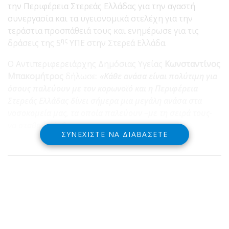
την Περιφέρεια Στερεάς Ελλάδας για την αγαστή
συνεργασία και τα υγειονομικά στελέχη για την
τεράστια προσπάθειά τους και ενημέρωσε για τις
ης
δράσεις της 5
ΥΠΕ στην Στερεά Ελλάδα.
Ο Αντιπεριφερειάρχης Δημόσιας Υγείας
Κωνσταντίνος
Μπακομήτρος
δήλωσε:
«Κάθε ανάσα είναι πολύτιμη για
όσους παλεύουν με τον κορωνοϊό και η Περιφέρεια
Στερεάς Ελλάδας δίνει σήμερα μια μεγάλη ανάσα στα
νοσοκομεία μας, τα οποία παλεύουν –με τη σειρά τους-
να σταθούν όρθια»
ΣΥΝΕΧΊΣΤΕ ΝΑ ΔΙΑΒΆΣΕΤΕ