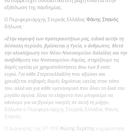
να συμμετέχει ουσιαστικά στη μάχη ενάντια στην
εξάπλωση της πανδημίας.
Ο Περιφερειάρχης Στερεάς Ελλάδας
Φάνης Σπανός
δήλωσε :
«Στην κορυφή των προτεραιοτήτων μας, ειδικά αυτήν τη
δύσκολη περίοδο, βρίσκεται η Υγεία, ο άνθρωπος. Μετά
την ολοκλήρωση του Νέου Νοσοκομείου Χαλκίδας και την
αναβάθμιση του Νοσοκομείου Λαμίας, στηρίζουμε τις
δομές υγείας με χρηματοδοτήσεις άνω των 8 εκατ.
ευρώ. Για κάθε Στερεοελλαδίτη που αξιώνει και
χρειάζεται σοβαρές δομές δημόσιας υγείας στον τόπο
του, αλλά και για κάθε υγειονομικό που δίνει το δικό του
μεγάλο αγώνα. Είναι το ελάχιστο που μπορούμε να
κάνουμε για να βγούμε νικητές σε αυτή τη μάχη»,
δήλωσε ο Περιφερειάρχης Στερεάς Ελλάδας Φάνης
Σπανός.
ης
Ο Διοικητής της 5
ΥΠΕ
Φώτης Σερέτης
ευχαρίστησε