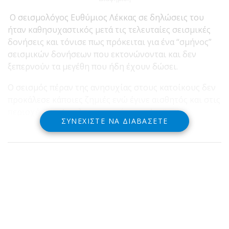
Ο σεισμολόγος Ευθύμιος Λέκκας σε δηλώσεις του
ήταν καθησυχαστικός μετά τις τελευταίες σεισμικές
δονήσεις και τόνισε πως πρόκειται για ένα “σμήνος”
σεισμικών δονήσεων που εκτονώνονται και δεν
ξεπερνούν τα μεγέθη που ήδη έχουν δώσει.
Ο σεισμός πέραν της ανησυχίας στους κατοίκους δεν
προκάλεσε κάποιες ζημιές ενώ έγινε αισθητός και στις
περιοχές της Αιτολοακαρνανίας και Αχαϊας.
ΣΥΝΕΧΊΣΤΕ ΝΑ ΔΙΑΒΆΣΕΤΕ