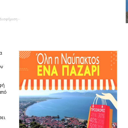
 Διαφήμιση -
α
ών
φή
από
σει