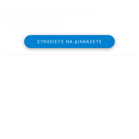
Όλοι θα κριθούμε από το αποτέλεσμα.
Για τη “Στερεά Υπεροχής”
Δημήτρης Αναγνωστάκης
ΣΥΝΕΧΊΣΤΕ ΝΑ ΔΙΑΒΆΣΕΤΕ