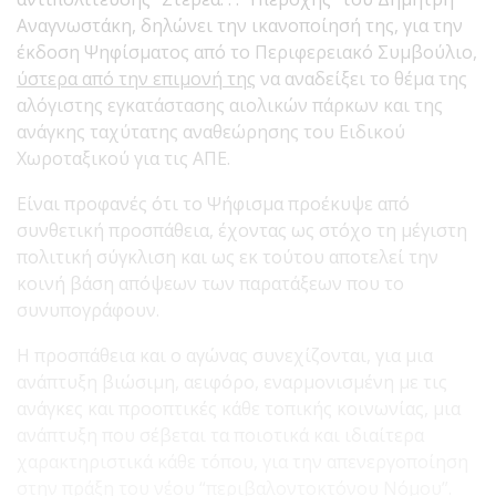
Αναγνωστάκη, δηλώνει την ικανοποίησή της, για την
έκδοση Ψηφίσματος από το Περιφερειακό Συμβούλιο,
ύστερα από την επιμονή της
να αναδείξει το θέμα της
αλόγιστης εγκατάστασης αιολικών πάρκων και της
ανάγκης ταχύτατης αναθεώρησης του Ειδικού
Χωροταξικού για τις ΑΠΕ.
Είναι προφανές ότι το Ψήφισμα προέκυψε από
συνθετική προσπάθεια, έχοντας ως στόχο τη μέγιστη
πολιτική σύγκλιση και ως εκ τούτου αποτελεί την
κοινή βάση απόψεων των παρατάξεων που το
συνυπογράφουν.
Η προσπάθεια και ο αγώνας συνεχίζονται, για μια
ανάπτυξη βιώσιμη, αειφόρο, εναρμονισμένη με τις
ανάγκες και προοπτικές κάθε τοπικής κοινωνίας, μια
ανάπτυξη που σέβεται τα ποιοτικά και ιδιαίτερα
χαρακτηριστικά κάθε τόπου, για την απενεργοποίηση
στην πράξη του νέου “περιβαλοντοκτόνου Νόμου”.