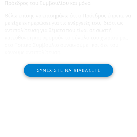
Πρόεδρος του Συμβουλίου και μόνο.
Θέλω επίσης να επισημάνω ότι ο Πρόεδρος έπρεπε να
με είχε ενημερώσει για τις ενέργειές του, διότι ως
αντιπολίτευση για θέματα που είναι σε σωστή
κατεύθυνση και αφορούν το σύνολο του χωριού μας
στο Τοπικό Συμβούλιο συναινούμε και δεν του
κάνουμε αντιπολίτευση.
ΣΥΝΕΧΊΣΤΕ ΝΑ ΔΙΑΒΆΣΕΤΕ