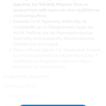
Άμφισσας και Πεδιάδας Μόρνου; Ποιες οι
εκκρεμότητες κάθε έργου και πότε προβλέπεται
να ολοκληρωθούν;
Σκοπεύει το Υπ. Αγροτικής Ανάπτυξης να
συνεργασθεί με τις Περιφερειακές Αρχές και
τονΥπ. Παιδείας για την δημιουργία σχολών
Αγροτικής, Κτηνοτροφικής, Μελισσοκομικής
Εκπαίδευσης στη Στερεά;
Ποιος ο οδικός χάρτης της Περιφέρειας Στερεάς
για την αντιμετώπιση της κλιματικής κρίσης; Τι
προβλέπει για διαχείριση υδατικών πόρων,
βιότοπους και βοσκότοπους;
Οι ερωτώντες Βουλευτές
Απόστολος Πάνας
Γιώργος Μουλκιώτης
Δημήτρης Κωνσταντόπουλος