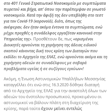
στο 401 Γενικό Στρατιωτικό Νοσοκομείο με συμπτώματα
πυρετού και βήχα, απ’ όπου την παρέπεμψαν σε γνωστό
νοσοκομείο. Κατά την άφιξή της δεν υπεβλήθη στο τεστ
για τον
Covid
-19 (κορονοϊό), διότι, όπως της
ανέφεραν,
δεν ήταν ακόμα έντονα τα συμπτώματα
, ενώ
μέχρι προχθές η συνάδελφος εργαζόταν κανονικά στην
Υπηρεσίας της
». Προσθέτουν δε, πως
«ορισμένοι
Διοικητές αρνούνται τη χορήγηση της άδειας ειδικού
σκοπού κάνοντας δική τους κρίση των Διαταγών που
εκδίδει το Αρχηγείο της ΕΛΑΣ, ενώ
αρνούνται ακόμα και τη
χορήγηση αδειών σε συναδέλφους με σοβαρά
προβλήματα υγείας ή σε συζύγους εγκύων
»!
Ακόμη, η Ένωση Αστυνομικών Υπαλλήλων Μεσσηνίας
καταγγέλλει ότι ενώ στις 16.3.2020 δόθηκε διαταγή
από το Αρχηγείο της ΕΛΑΣ για την αναστολή όλων των
αδειών του ένστολου προσωπικού, προκειμένου οι
αστυνομικοί να βάλουν πλάτη στη διαχείριση της
κρίσης, παρά ταύτα
έχουν μείνει εντελώς