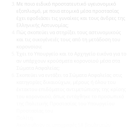
Με ποιο ειδικό προστατευτικό υγειονομικό
εξοπλισμό, με ποια ατομικά μέσα προστασίας
έχει εφοδιάσει τις γυναίκες και τους άνδρες της
Ελληνικής Αστυνομίας;
Πώς σκοπεύει να στηρίξει τους αστυνομικούς
και τις οικογένειές τους από τη μετάδοση του
κορονοϊου;
Έχει το Υπουργείο και το Αρχηγείο εικόνα για το
αν υπάρχουν κρούσματα κορονοϊού μέσα στα
Σώματα Ασφαλείας;
Σκοπεύει να εντάξει τα Σώματα Ασφαλείας στις
κατηγορίες δικαιούχων, μέρους ή όλου του
έκτακτου επιδόματος αντιμετώπισης της κρίσης
του κορονοιού, όπως εντάχθηκε το προσωπικό
της Πολιτικής Προστασίας του Υπουργείου
Προστασίας του
Πολίτη;
Ακολουθούν οι υπογραφές 58 βουλευτών