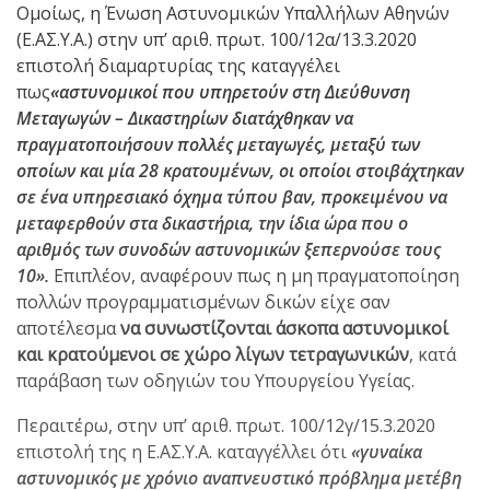
Ομοίως, η Ένωση Αστυνομικών Υπαλλήλων Αθηνών
(Ε.ΑΣ.Υ.Α.) στην υπ’ αριθ. πρωτ. 100/12α/13.3.2020
επιστολή διαμαρτυρίας της καταγγέλει
πως
«αστυνομικοί που υπηρετούν στη Διεύθυνση
Μεταγωγών – Δικαστηρίων διατάχθηκαν να
πραγματοποιήσουν πολλές μεταγωγές, μεταξύ των
οποίων και μία 28 κρατουμένων, οι οποίοι στοιβάχτηκαν
σε ένα υπηρεσιακό όχημα τύπου βαν, προκειμένου να
μεταφερθούν στα δικαστήρια, την ίδια ώρα που ο
αριθμός των συνοδών αστυνομικών ξεπερνούσε τους
10».
Επιπλέον, αναφέρουν πως η μη πραγματοποίηση
πολλών προγραμματισμένων δικών είχε σαν
αποτέλεσμα
να συνωστίζονται άσκοπα αστυνομικοί
και κρατούμενοι σε χώρο λίγων τετραγωνικών
, κατά
παράβαση των οδηγιών του Υπουργείου Υγείας.
Περαιτέρω, στην υπ’ αριθ. πρωτ. 100/12γ/15.3.2020
επιστολή της η Ε.ΑΣ.Υ.Α. καταγγέλλει ότι
«γυναίκα
αστυνομικός με χρόνιο αναπνευστικό πρόβλημα μετέβη