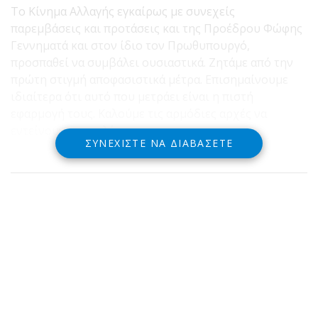
Το Κίνημα Αλλαγής εγκαίρως με συνεχείς
παρεμβάσεις και προτάσεις και της Προέδρου Φώφης
Γεννηματά και στον ίδιο τον Πρωθυπουργό,
προσπαθεί να συμβάλει ουσιαστικά. Ζητάμε από την
πρώτη στιγμή αποφασιστικά μέτρα. Επισημαίνουμε
ιδιαίτερα ότι αυτό που μετράει είναι η πιστή
εφαρμογή τους. Καλούμε τις αρμόδιες αρχές να
εντείνουν τους ελέγχους.
ΣΥΝΕΧΊΣΤΕ ΝΑ ΔΙΑΒΆΣΕΤΕ