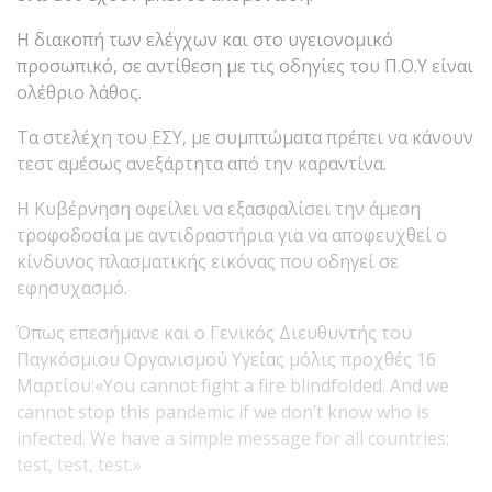
Η διακοπή των ελέγχων και στο υγειονομικό
προσωπικό, σε αντίθεση με τις οδηγίες του Π.Ο.Υ είναι
ολέθριο λάθος.
Τα στελέχη του ΕΣΥ, με συμπτώματα πρέπει να κάνουν
τεστ αμέσως ανεξάρτητα από την καραντίνα.
Η Κυβέρνηση οφείλει να εξασφαλίσει την άμεση
τροφοδοσία με αντιδραστήρια για να αποφευχθεί ο
κίνδυνος πλασματικής εικόνας που οδηγεί σε
εφησυχασμό.
Όπως επεσήμανε και ο Γενικός Διευθυντής του
Παγκόσμιου Οργανισμού Υγείας μόλις προχθές 16
Μαρτίου:«You cannot fight a fire blindfolded. And we
cannot stop this pandemic if we don’t know who is
infected. We have a simple message for all countries:
test, test, test.»