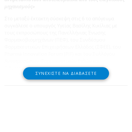
μηχανισμούς»
Στο μεταξύ έκτακτη σύσκεψη στις 6 το απόγευμα
συγκάλεσε ο υπουργός Υγείας Βασίλης Κικίλιας με
τους εκπροσώπους της Πανελλήνιας Ένωσης
Φαρμακοβιομηχάνων (ΠΕΦ), του Συνδέσμου
Φαρμακευτικών Επιχειρήσεων Ελλάδος (ΣΦΕΕ), του
Pharma Innovation Forum (PIF) και του Συλλόγου
Αντιπροσώπων Φαρμακευτικών Ειδών και
Ειδικοτήτων (ΣΑΦΕΕ) για τον κορωνοϊό.
ΣΥΝΕΧΊΣΤΕ ΝΑ ΔΙΑΒΆΣΕΤΕ