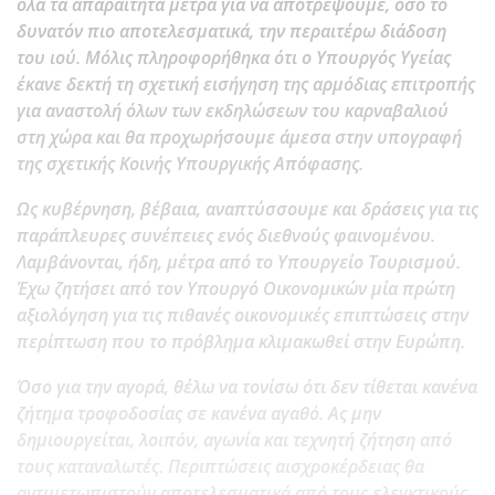
όλα τα απαραίτητα μέτρα για να αποτρέψουμε, όσο το
δυνατόν πιο αποτελεσματικά, την περαιτέρω διάδοση
του ιού. Μόλις πληροφορήθηκα ότι ο Υπουργός Υγείας
έκανε δεκτή τη σχετική εισήγηση της αρμόδιας επιτροπής
για αναστολή όλων των εκδηλώσεων του καρναβαλιού
στη χώρα και θα προχωρήσουμε άμεσα στην υπογραφή
της σχετικής Κοινής Υπουργικής Απόφασης.
Ως κυβέρνηση, βέβαια, αναπτύσσουμε και δράσεις για τις
παράπλευρες συνέπειες ενός διεθνούς φαινομένου.
Λαμβάνονται, ήδη, μέτρα από το Υπουργείο Τουρισμού.
Έχω ζητήσει από τον Υπουργό Οικονομικών μία πρώτη
αξιολόγηση για τις πιθανές οικονομικές επιπτώσεις στην
περίπτωση που το πρόβλημα κλιμακωθεί στην Ευρώπη.
Όσο για την αγορά, θέλω να τονίσω ότι δεν τίθεται κανένα
ζήτημα τροφοδοσίας σε κανένα αγαθό. Ας μην
δημιουργείται, λοιπόν, αγωνία και τεχνητή ζήτηση από
τους καταναλωτές. Περιπτώσεις αισχροκέρδειας θα
αντιμετωπιστούν αποτελεσματικά από τους ελεγκτικούς