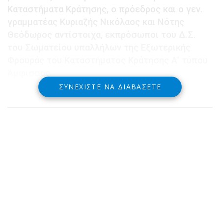
Καταστήματα Κράτησης, ο πρόεδρος και ο γεν.
γραμματέας Κυριαζής Νικόλαος και Νότης
Θεόδωρος αντίστοιχα, εκπρόσωποι του Δ.Σ.
του Σωματείου υπαλλήλων της Εξωτερικής
Φρουράς του Καταστήματος Κράτησης Α’ τύπου
Άμφισσας.
ΣΥΝΕΧΊΣΤΕ ΝΑ ΔΙΑΒΆΣΕΤΕ