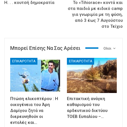
Η. . . κουτσή δημοκρατία
Το «Tihiorace» κοντά και
στα παιδιά με ειδικό camp
για γνωριμία με τη φύση,
από 3 έως 7 Αυγούστου
στο Τείχιο
Μπορεί Επίσης Να Σας Αρέσει
Ολοι
ΕΠΙΚΑΙΡΟΤΗΤΑ
ΕΠΙΚΑΙΡΟΤΗΤΑ
Πτώση ελικοπτέρου : Η
Επιτακτική ανάγκη
οικογένεια του Άρη
καθαρισμού του
Δαμίγου ζητά να
αρδευτικού δικτύου
διερευνηθούν οι
ΤΟΕΒ Ευπαλίου –…
εντολές και…