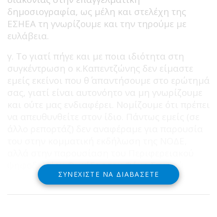
δημοσιογραφία, ως μέλη και στελέχη της
ΕΣΗΕΑ τη γνωρίζουμε και την τηρούμε με
ευλάβεια.
γ. Το γιατί πήγε και με ποια ιδιότητα στη
συγκέντρωση ο κ.Καπεντζώνης δεν είμαστε
εμείς εκείνοι που θ΄ απαντήσουμε στο ερώτημά
σας, γιατί είναι αυτονόητο να μη γνωρίζουμε
και ούτε μας ενδιαφέρει. Νομίζουμε ότι πρέπει
να απευθυνθείτε στον ίδιο. Πάντως εμείς (σε
άλλο ρεπορτάζ) δεν αναφέραμε για παρουσία
του στην κομματική εκδήλωση της ΝΟΔΕ,
αλλά στην παρουσίαση του Περιφερειακού
ψηφοδελτίου Φωκίδας του Φάνη Σπανού.
ΣΥΝΕΧΊΣΤΕ ΝΑ ΔΙΑΒΆΣΕΤΕ