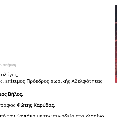
 Διαφήμιση --
ιολόγος,
Sc, επίτιμος Πρόεδρος Δωρικής Αδελφότητας
ος Βήλος.
ογράφος
Φώτης Καρύδας.
πό τον Κονιάκο με την συνοδεία στο κλαρίνο