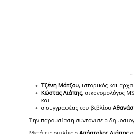
--
Τζένη Μάτζου,
ιστορικός και αρχα
Κώστας Λιάπης
, οικονομολόγος M
και
ο συγγραφέας του βιβλίου
Αθανάσι
Την παρουσίαση συντόνισε ο δημοσι
Μετά τις ομιλίες ο
Απόστολος Λιάπης
α