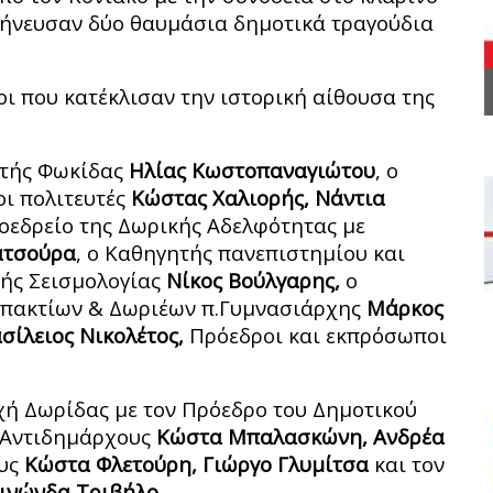
μήνευσαν δύο θαυμάσια δημοτικά τραγούδια
ι που κατέκλισαν την ιστορική αίθουσα της
υτής Φωκίδας
Ηλίας Κωστοπαναγιώτου
, ο
ι πολιτευτές
Κώστας Χαλιορής, Νάντια
ροεδρείο της Δωρικής Αδελφότητας με
ατσούρα
, ο Καθηγητής πανεπιστημίου και
πής Σεισμολογίας
Νίκος Βούλγαρης,
ο
υπακτίων & Δωριέων π.Γυμνασιάρχης
Μάρκος
σίλειος Νικολέτος,
Πρόεδροι και εκπρόσωποι
ή Δωρίδας με τον Πρόεδρο του Δημοτικού
 Αντιδημάρχους
Κώστα Μπαλασκώνη, Ανδρέα
υς
Κώστα Φλετούρη, Γιώργο Γλυμίτσα
και τον
ινώνδα Τριβήλο.