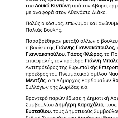
του
Λουκά Κιντώνη
από τον Άβορο, ερ
με αναφορά στον Αθανάσιο Διάκο.
Πολύς ο κόσμος, επώνυμοι και ανώνυμο
Παλιάς Βουλής.
Παραβρέθηκαν μεταξύ άλλων ο βουλε
π.βουλευτής
Γιάννης Γιαννακόπουλος,
ο
Γιαννακοπούλου, Τάσος Φλώρος
, το Π
επικεφαλής τον πρόεδρο
Γιάννη Μπαλ
Αντιπρόεδρος της Ευρωπαϊκής Επιτρο
πρόεδρος του Πνευματικού ομίλου Να
Μεντζάς,
ο π.Δήμαρχος Βαρδουσίων
Βα
Συλλόγων της Δωρίδας κ.ά.
Βροντερό παρών έδωσε η Δημοτική Αρχ
Συμβουλίου
Δημήτρη Καραχάλιο,
τους
Ευσταθίου,
τους Δημοτικούς Συμβούλο
Ειδικό Συνεργάτη του Δημάρχου
Επαμε