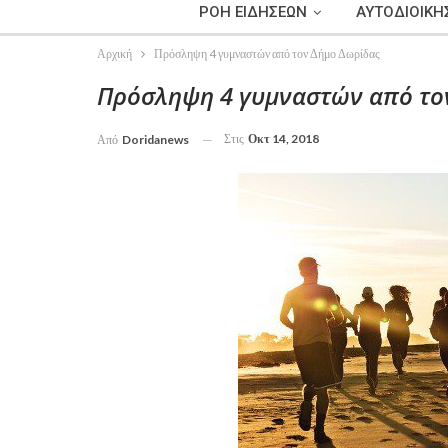
ΡΟΗ ΕΙΔΗΣΕΩΝ
ΑΥΤΟΔΙΟΙΚΗ
Αρχική
Πρόσληψη 4 γυμναστών από τον Δήμο Δωρίδας
Πρόσληψη 4 γυμναστών από το
Στις
Οκτ 14, 2018
Από
Doridanews