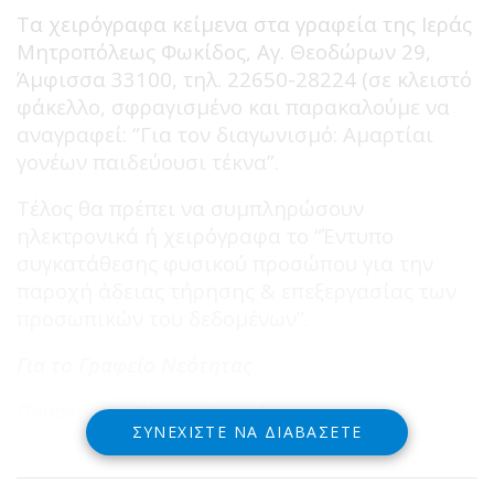
Τα χειρόγραφα κείμενα στα γραφεία της Ιεράς
Μητροπόλεως Φωκίδος, Αγ. Θεοδώρων 29,
Άμφισσα 33100, τηλ. 22650-28224 (σε κλειστό
φάκελλο, σφραγισμένο και παρακαλούμε να
αναγραφεί: “Για τον διαγωνισμό: Αμαρτίαι
γονέων παιδεύουσι τέκνα”.
Τέλος θα πρέπει να συμπληρώσουν
ηλεκτρονικά ή χειρόγραφα το “Έντυπο
συγκατάθεσης φυσικού προσώπου για την
παροχή άδειας τήρησης & επεξεργασίας των
προσωπικών του δεδομένων”.
Για το Γραφείο Νεότητας
Παναγιώτης Αθανασόπουλος
ΣΥΝΕΧΊΣΤΕ ΝΑ ΔΙΑΒΆΣΕΤΕ