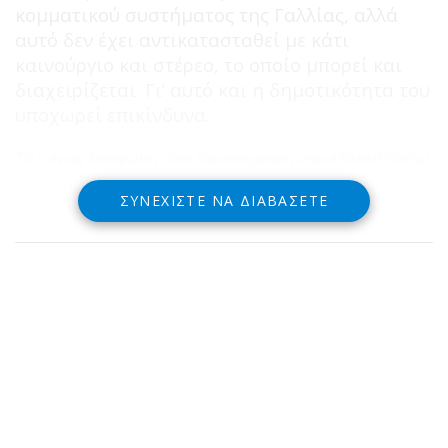
κομματικού συστήματος της Γαλλίας, αλλά
αυτό δεν έχει αντικατασταθεί με κάτι
καινούργιο και στέρεο, το οποίο μπορεί και
διαχειρίζεται. Γι’ αυτό και η δημοτικότητα του
υποχωρεί επικίνδυνα.
*
Ο Γιάννης Κοτόφωλος είναι δημοσιογράφος στην ΚΑΘΗΜΕΡΙΝΗ με
καταγωγή από την Δωρίδα
ΣΥΝΕΧΊΣΤΕ ΝΑ ΔΙΑΒΆΣΕΤΕ