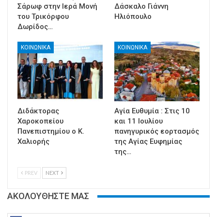
Σάρωφ στην Ιερά Μονή
Δάσκαλο Γιάννη
του Τρικόρφου
Ηλιόπουλο
Δωρίδος…
ΚΟΙΝΩΝΙΚΑ
ΚΟΙΝΩΝΙΚΑ
Διδάκτορας
Αγία Ευθυμία : Στις 10
Χαροκοπείου
και 11 Ιουλίου
Πανεπιστημίου ο Κ.
πανηγυρικός εορτασμός
Χαλιορής
της Αγίας Ευφημίας
της…
PREV
NEXT
ΑΚΟΛΟΥΘΗΣΤΕ ΜΑΣ