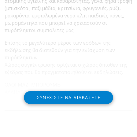
ατομικής υγιεινής και καθαριότητας, γάλα, ξηρά τροφή
(μπισκότα , παξιμάδια, κριτσίνια, φρυγανιές, ρύζι,
μακαρόνια, εμφιαλωμένα νερά κ.λ.π παιδικές πάνες,
μωρομάντηλα που μπορεί να χρειαστούν οι
πυρόπληκτοι συμπολίτες μας
Επίσης το μεγαλύτερο μέρος των εσόδων της
εκδήλωσης θα διατεθούν για την ενίσχυση των
πυρόπληκτων.
Χώρος συγκέντρωσης ορίζεται ο χώρος όπισθεν της
εξέδρας που θα πραγματοποιηθούν οι εκδηλώσεις.
ΟΛΟΙ ΜΑΖΙ ΜΠΟΡΟΥΜΕ-
ΑΛΛΗΛΕΓΓΥΗ ΣΤΟΝ ΣΥΝΑΝΘΡΩΠΟ
ΣΥΝΕΧΊΣΤΕ ΝΑ ΔΙΑΒΆΣΕΤΕ