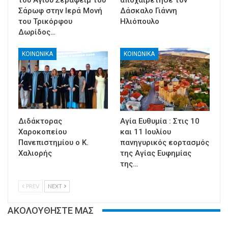
του Αγίου Σεραφείμ του
αποχαιρέτησε τον
Σάρωφ στην Ιερά Μονή
Δάσκαλο Γιάννη
του Τρικόρφου
Ηλιόπουλο
Δωρίδος…
ΚΟΙΝΩΝΙΚΑ
ΚΟΙΝΩΝΙΚΑ
Διδάκτορας
Αγία Ευθυμία : Στις 10
Χαροκοπείου
και 11 Ιουλίου
Πανεπιστημίου ο Κ.
πανηγυρικός εορτασμός
Χαλιορής
της Αγίας Ευφημίας
της…
PREV
NEXT
ΑΚΟΛΟΥΘΗΣΤΕ ΜΑΣ