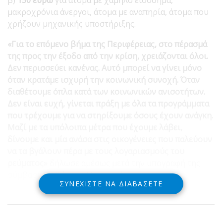
μακροχρόνια άνεργοι, άτομα με αναπηρία, άτομα που
χρήζουν μηχανικής υποστήριξης.
«Για το επόμενο βήμα της Περιφέρειας, στο πέρασμά
της προς την έξοδο από την κρίση, χρειάζονται όλοι.
Δεν περισσεύει κανένας. Αυτό μπορεί να γίνει μόνο
όταν κρατάμε ισχυρή την κοινωνική συνοχή. Όταν
διαθέτουμε όπλα κατά των κοινωνικών ανισοτήτων.
Δεν είναι ευχή, γίνεται πράξη με όλα τα προγράμματα
που τρέχουμε για να στηρίξουμε όσους έχουν ανάγκη.
Μαζί με τα υπόλοιπα μέτρα που έχουμε λάβει,
δίνουμε και μία ανάσα στις οικογένειες που παλεύουν
να τα βγάλουν πέρα με τους λογαριασμούς του
ρεύματος»
δήλωσε αμέσως μετά την υπογραφή της
σύμβασης ο Κώστας Μπακογιάννης.
ΣΥΝΕΧΊΣΤΕ ΝΑ ΔΙΑΒΆΣΕΤΕ