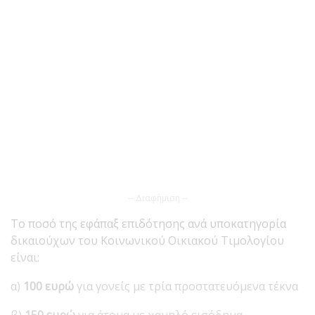
-- Διαφήμιση --
Το ποσό της εφάπαξ επιδότησης ανά υποκατηγορία
δικαιούχων του Κοινωνικού Οικιακού Τιμολογίου
είναι:
α)
100 ευρώ
για γονείς με τρία προστατευόμενα τέκνα
β)
150 ευρώ
για άτομα με χαμηλό εισόδημα,