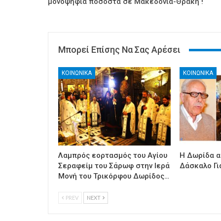
μονοψήφια ποσοστά σε Μακεδονία-Θράκη !
Μπορεί Επίσης Να Σας Αρέσει
ΚΟΙΝΩΝΙΚΑ
ΚΟΙΝΩΝΙΚΑ
Λαμπρός εορτασμός του Αγίου
Η Δωρίδα α
Σεραφείμ του Σάρωφ στην Ιερά
Δάσκαλο Γι
Μονή του Τρικόρφου Δωρίδος…
PREV
NEXT