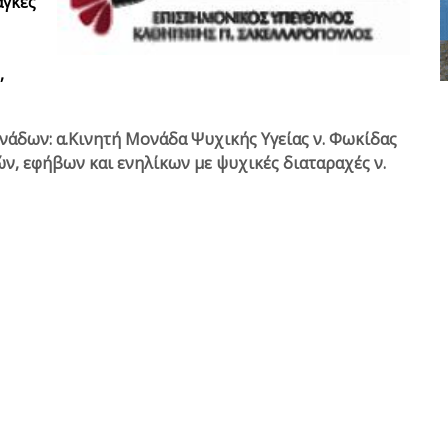
άγκες
,
ονάδων: α.Κινητή Μονάδα Ψυχικής Υγείας ν. Φωκίδας
ών, εφήβων και ενηλίκων με ψυχικές διαταραχές ν.