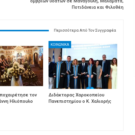
ομβρίων υδάτων σε Μανάγουλη, Μαλάματα,
Ποτιδάνεια και Φιλοθέη
Περισσότερα Από Τον Συγγραφέα
ΚΟΙΝΩΝΙΚΑ
ποχαιρέτησε τον
Διδάκτορας Χαροκοπείου
άννη Ηλιόπουλο
Πανεπιστημίου ο Κ. Χαλιορής