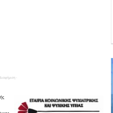
 Διαφήμιση -
κής