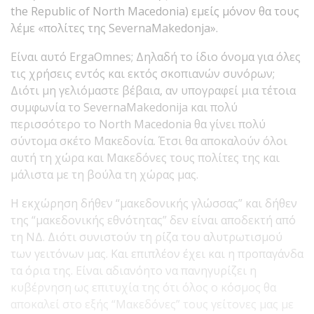
the Republic of North Macedonia) εμείς μόνον θα τους
λέμε «πολίτες της SevernaMakedonja».
Είναι αυτό ΕrgaΟmnes; Δηλαδή το ίδιο όνομα για όλες
τις χρήσεις εντός και εκτός σκοπιανών συνόρων;
Διότι μη γελιόμαστε βέβαια, αν υπογραφεί μια τέτοια
συμφωνία το SevernaMakedonija και πολύ
περισσότερο το North Macedonia θα γίνει πολύ
σύντομα σκέτο Μακεδονία. Έτσι θα αποκαλούν όλοι
αυτή τη χώρα και Μακεδόνες τους πολίτες της και
μάλιστα με τη βούλα τη χώρας μας.
Η εκχώρηση δήθεν “μακεδονικής γλώσσας” και δήθεν
της “μακεδονικής εθνότητας” δεν είναι αποδεκτή από
τη ΝΔ. Διότι συνιστούν τη ρίζα του αλυτρωτισμού
των γειτόνων μας. Και επιπλέον έχει και η προπαγάνδα
τα όρια της. Είναι αδιανόητο να πανηγυρίζει η
κυβέρνηση ως επιτυχία της ότι όλος ο κόσμος θα
αποκαλεί στο εξής “Μακεδόνες” τους γείτονες μας με