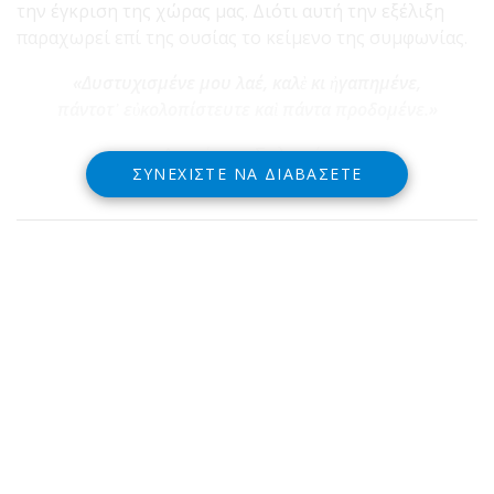
την έγκριση της χώρας μας. Διότι αυτή την εξέλιξη
παραχωρεί επί της ουσίας το κείμενο της συμφωνίας.
«Δυστυχισμένε μου λαέ, καλὲ κι ἠγαπημένε,
πάντοτ᾿ εὐκολοπίστευτε καὶ πάντα προδομένε.»
Διονύσιος Σολωμός
ΣΥΝΕΧΊΣΤΕ ΝΑ ΔΙΑΒΆΣΕΤΕ