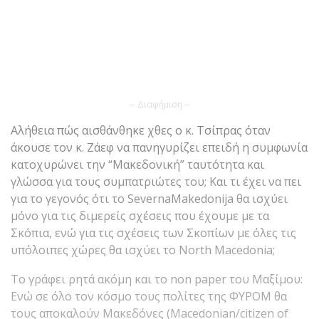
-- Διαφήμιση --
Αλήθεια πώς αισθάνθηκε χθες ο κ. Τσίπρας όταν
άκουσε τον κ. Ζάεφ να πανηγυρίζει επειδή η συμφωνία
κατοχυρώνει την “Μακεδονική” ταυτότητα και
γλώσσα για τους συμπατριώτες του; Και τι έχει να πει
για το γεγονός ότι το SevernaMakedonija θα ισχύει
μόνο για τις διμερείς σχέσεις που έχουμε με τα
Σκόπια, ενώ για τις σχέσεις των Σκοπίων με όλες τις
υπόλοιπες χώρες θα ισχύει το North Macedonia;
To γράφει ρητά ακόμη και το non paper του Μαξίμου:
Ενώ σε όλο τον κόσμο τους πολίτες της ΦΥΡΟΜ θα
τους αποκαλούν Μακεδόνες (Macedonian/citizen of