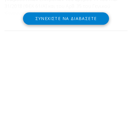
31/2018 (ΦΕΚ 61/Α΄) και του Αρθ. 35 του Γενικού
Κανονισμού Λιμένα Αριθμ 20 (Φεκ 444 /Β΄/1999).
ΣΥΝΕΧΊΣΤΕ ΝΑ ΔΙΑΒΆΣΕΤΕ