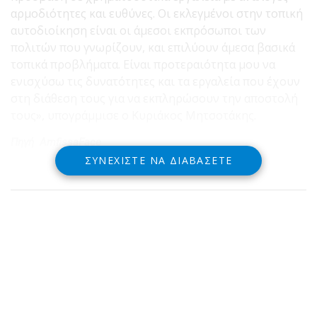
αρμοδιότητες και ευθύνες. Οι εκλεγμένοι στην τοπική
αυτοδιοίκηση είναι οι άμεσοι εκπρόσωποι των
πολιτών που γνωρίζουν, και επιλύουν άμεσα βασικά
τοπικά προβλήματα. Είναι προτεραιότητα μου να
ενισχύσω τις δυνατότητες και τα εργαλεία που έχουν
στη διάθεση τους για να εκπληρώσουν την αποστολή
τους», υπογράμμισε ο Κυριάκος Μητσοτάκης.
Πηγή AmfissaFace
ΣΥΝΕΧΊΣΤΕ ΝΑ ΔΙΑΒΆΣΕΤΕ