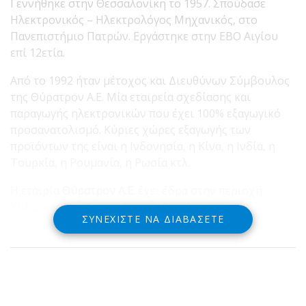
Γεννήθηκε στην Θεσσαλονίκη το 1957. Σπούδασε
Ηλεκτρονικός – Ηλεκτρολόγος Μηχανικός, στο
Πανεπιστήμιο Πατρών. Εργάστηκε στην ΕΒΟ Αιγίου
επί 12ετία.
Από το 1992 ήταν μέτοχος και Διευθύνων Σύμβουλος
της Θύρατρον Α.Ε. Μία εταιρεία σχεδίασης και
παραγωγής ηλεκτρονικών που έχει 100% εξαγωγικό
προσανατολισμό. Κύριες χώρες εξαγωγής των
προϊόντων της είναι η Ινδονησία, η Κίνα, η Ινδία, η
Τουρκία, η Ρουμανία, η Ρωσία κτλ.
Η εταιρία
Θύρατρον Α.Ε.
έχει έδρα στην περιοχή
Κυδωνιές του Δήμου Ερυμάνθου Αχαίας.
ΣΥΝΕΧΊΣΤΕ ΝΑ ΔΙΑΒΆΣΕΤΕ