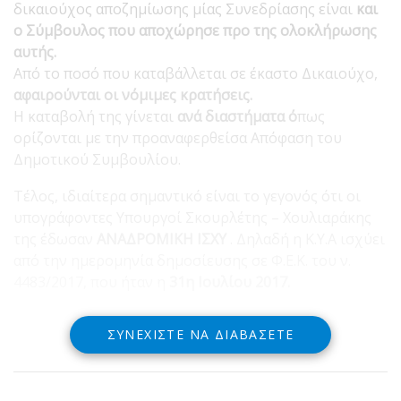
δικαιούχος αποζημίωσης μίας Συνεδρίασης είναι
και
ο Σύμβουλος που αποχώρησε προ της ολοκλήρωσης
αυτής.
Από το ποσό που καταβάλλεται σε έκαστο Δικαιούχο,
αφαιρούνται οι νόμιμες κρατήσεις.
Η καταβολή της γίνεται
ανά διαστήματα ό
πως
ορίζονται με την προαναφερθείσα Απόφαση του
Δημοτικού Συμβουλίου.
Τέλος, ιδιαίτερα σημαντικό είναι το γεγονός ότι οι
υπογράφοντες Υπουργοί Σκουρλέτης – Χουλιαράκης
της έδωσαν
ΑΝΑΔΡΟΜΙΚΗ ΙΣΧΥ
. Δηλαδή η Κ.Υ.Α ισχύει
από την ημερομηνία δημοσίευσης σε Φ.Ε.Κ. του ν.
4483/2017, που ήταν η
31η Ιουλίου 2017.
ΣΥΝΕΧΊΣΤΕ ΝΑ ΔΙΑΒΆΣΕΤΕ