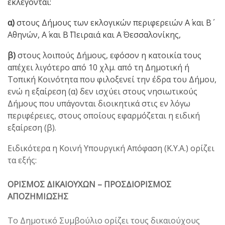
εκλέγονται:
α)
στους Δήμους των εκλογικών περιφερειών Α΄ και Β΄
Αθηνών, Α΄ και Β΄ Πειραιά και Α΄ Θεσσαλονίκης,
β)
στους λοιπούς Δήμους, εφόσον η κατοικία τους
απέχει λιγότερο από 10 χλμ. από τη Δημοτική ή
Τοπική Κοινότητα που φιλοξενεί την έδρα του Δήμου,
ενώ η εξαίρεση (α) δεν ισχύει στους νησιωτικούς
Δήμους που υπάγονται διοικητικά στις εν λόγω
περιφέρειες, στους οποίους εφαρμόζεται η ειδική
εξαίρεση (β).
Ειδικότερα η Κοινή Υπουργική Απόφαση (Κ.Υ.Α.) ορίζει
τα εξής:
ΟΡΙΣΜΟΣ ΔΙΚΑΙΟΥΧΩΝ – ΠΡΟΣΔΙΟΡΙΣΜΟΣ
ΑΠΟΖΗΜΙΩΣΗΣ
Το Δημοτικό Συμβούλιο ορίζει τους δικαιούχους