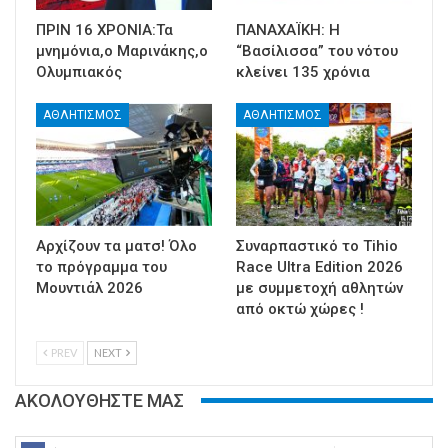
ΠΡΙΝ 16 ΧΡΟΝΙΑ:Τα
ΠΑΝΑΧΑΪΚΗ: Η
μνημόνια,ο Μαρινάκης,ο
“Βασίλισσα” του νότου
Ολυμπιακός
κλείνει 135 χρόνια
ΑΘΛΗΤΙΣΜΟΣ
ΑΘΛΗΤΙΣΜΟΣ
Αρχίζουν τα ματσ! Όλο
Συναρπαστικό το Tihio
το πρόγραμμα του
Race Ultra Edition 2026
Μουντιάλ 2026
με συμμετοχή αθλητών
από οκτώ χώρες !
PREV
NEXT
ΑΚΟΛΟΥΘΗΣΤΕ ΜΑΣ