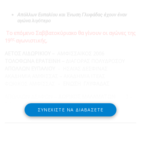
Απόλλων Ευπαλίου και Ένωση Γλυφάδας έχουν έναν
αγώνα λιγότερο
Το επόμενο Σαββατοκύριακο θα γίνουν οι αγώνες της
ης
19
αγωνιστικής,
ΑΕΤΟΣ ΛΙΔΩΡΙΚΙΟΥ –
ΑΜΦΙΣΣΑΪΚΟΣ 2006
ΤΟΛΟΦΩΝΑ ΕΡΑΤΕΙΝΗ –
ΔΙΑΓΟΡΑΣ ΠΟΛΥΔΡΟΣΟΥ
ΑΠΟΛΛΩΝ ΕΥΠΑΛΙΟΥ
– ΗΣΑΪΑΣ ΔΕΣΦΙΝΑΣ
ΑΚΑΔΗΜΙΑ ΑΜΦΙΣΣΑΣ – ΑΚΑΔΗΜΙΑ ΙΤΕΑΣ
ΦΩΚΙΚΟΣ ΑΜΦΙΣΣΑΣ –
ΕΝΩΣΗ ΓΛΥΦΑΔΑΣ
ΑΠΟΛΛΩΝ ΔΕΛΦΩΝ –
ΔΩΡΙΚΟΣ ΜΑΛΑΜΑΤΩΝ
3 –
0 ά.α
ΣΥΝΕΧΊΣΤΕ ΝΑ ΔΙΑΒΆΣΕΤΕ