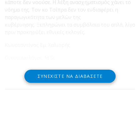
κάποτε δεν νοούσε. Η λέξη ανασχηματισμός χάνει το
νόημα της. Τον κο Τσίπρα δεν τον ενδιαφέρει η
παραγωγικότητα των μελών της
κυβέρνησης. Ξεπληρώνει τα συμβόλαια του απλά, λίγο
πριν προκηρύξει εθνικές εκλογές.
Κωνσταντίνος Εμ. Χαλιορής
Οικονομολόγος-M.Sc
Πολιτευτής Νέας Δημοκρατίας Ν.Φωκίδας
ΣΥΝΕΧΊΣΤΕ ΝΑ ΔΙΑΒΆΣΕΤΕ