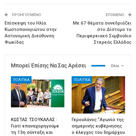
ΠΡΟΗΓΟΎΜΕΝΟ
ΕΠΌΜΕΝΟ
Επίσκεψη του Ηλία
Με 67 θέματα συνεδριάζει
Κωστοπαναγιώτου στην
στο Δίστομο το
Αστυνομική Διεύθυνση
Περιφερειακό Συμβούλιο
Φωκίδας
Στερεάς Ελλάδας
Μπορεί Επίσης Να Σας Αρέσει
Ολοι
ΠΟΛΙΤΙΚΑ
ΠΟΛΙΤΙΚΑ
ΚΩΣΤΑΣ ΤΣΟΥΚΑΛΑΣ :
Γερουλάνος:“Αγωνία της
Γιατί επαναχορηγούμε
σημερινής κυβέρνησης
τη 13η σύνταξη και
ο έλεγχος του δημάρχου