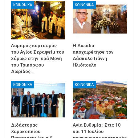
ΚΟΙΝΩΝΙΚΑ
ΚΟΙΝΩΝΙΚΑ
Λαμπρός εορτασμός
Η Δωρίδα
του Αγίου Σεραφείμ του
αποχαιρέτησε τον
Σάρωφ στην Ιερά Μονή
Δάσκαλο Γιάννη
του Τρικόρφου
Ηλιόπουλο
Δωρίδος…
ΚΟΙΝΩΝΙΚΑ
ΚΟΙΝΩΝΙΚΑ
Διδάκτορας
Αγία Ευθυμία : Στις 10
Χαροκοπείου
και 11 Ιουλίου
Πανεπιστημίου ο Κ.
πανηγυρικός εορτασμός