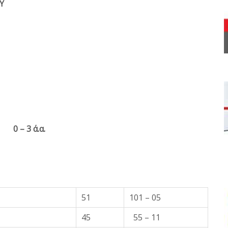
Υ
0 – 3 ά.α.
51
101 – 05
45
55 – 11