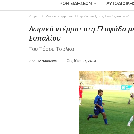
ΡΟΗ ΕΙΔΗΣΕΩΝ
ΑΥΤΟΔΙΟΙΚΗ
Αρχική
Δωρικό ντέρμπι στη Γλυφάδα μεταξύ της Ένωσης και του Απ
Δωρικό ντέρμπι στη Γλυφάδα μ
Ευπαλίου
Του Τάσου Τσόλκα
Στις
Μαρ 17, 2018
Από
Doridanews