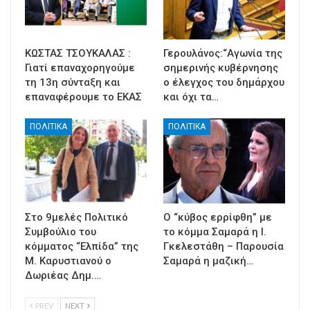
ΚΩΣΤΑΣ ΤΣΟΥΚΑΛΑΣ :
Γερουλάνος:“Αγωνία της
Γιατί επαναχορηγούμε
σημερινής κυβέρνησης
τη 13η σύνταξη και
ο έλεγχος του δημάρχου
επαναφέρουμε το ΕΚΑΣ
και όχι τα…
ΠΟΛΙΤΙΚΑ
ΠΟΛΙΤΙΚΑ
Στο 9μελές Πολιτικό
Ο “κύβος ερρίφθη” με
Συμβούλιο του
το κόμμα Σαμαρά η Ι.
κόμματος “Ελπίδα” της
Γκελεστάθη – Παρουσία
Μ. Καρυστιανού ο
Σαμαρά η μαζική…
Δωριέας Δημ.…
PREV
NEXT