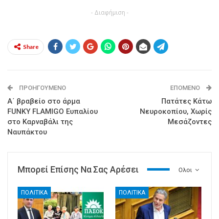
- Διαφήμιση -
Share
ΠΡΟΗΓΟΎΜΕΝΟ
ΕΠΌΜΕΝΟ
Α΄ βραβείο στο άρμα
Πατάτες Κάτω
FUNΚY FLAMIGO Ευπαλίου
Νευροκοπίου, Χωρίς
στο Καρναβάλι της
Μεσάζοντες
Ναυπάκτου
Μπορεί Επίσης Να Σας Αρέσει
Ολοι
ΠΟΛΙΤΙΚΑ
ΠΟΛΙΤΙΚΑ