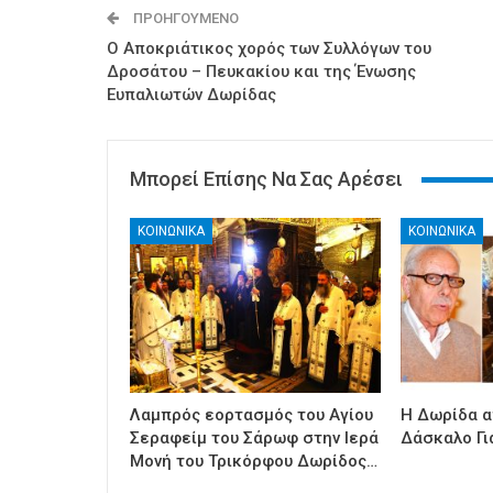
ΠΡΟΗΓΟΎΜΕΝΟ
Ο Αποκριάτικος χορός των Συλλόγων του
Δροσάτου – Πευκακίου και της Ένωσης
Ευπαλιωτών Δωρίδας
Μπορεί Επίσης Να Σας Αρέσει
ΚΟΙΝΩΝΙΚΑ
ΚΟΙΝΩΝΙΚΑ
Λαμπρός εορτασμός του Αγίου
Η Δωρίδα α
Σεραφείμ του Σάρωφ στην Ιερά
Δάσκαλο Γι
Μονή του Τρικόρφου Δωρίδος…