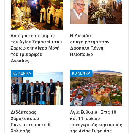
Λαμπρός εορτασμός
Η Δωρίδα
του Αγίου Σεραφείμ του
αποχαιρέτησε τον
Σάρωφ στην Ιερά Μονή
Δάσκαλο Γιάννη
του Τρικόρφου
Ηλιόπουλο
Δωρίδος…
ΚΟΙΝΩΝΙΚΑ
ΚΟΙΝΩΝΙΚΑ
Διδάκτορας
Αγία Ευθυμία : Στις 10
Χαροκοπείου
και 11 Ιουλίου
Πανεπιστημίου ο Κ.
πανηγυρικός εορτασμός
Χαλιορής
της Αγίας Ευφημίας