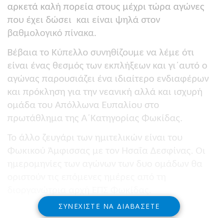
αρκετά καλή πορεία στους μέχρι τώρα αγώνες
που έχει δώσει
και είναι ψηλά στον
βαθμολογικό πίνακα.
Βέβαια το Κύπελλο συνηθίζουμε να λέμε ότι
είναι ένας θεσμός των εκπλήξεων και γι΄αυτό ο
αγώνας παρουσιάζει ένα ιδιαίτερο ενδιαφέρων
και πρόκληση για την νεανική αλλά και ισχυρή
ομάδα του Απόλλωνα Ευπαλίου στο
πρωτάθλημα της Α΄Κατηγορίας Φωκίδας.
Το άλλο ζευγάρι των ημιτελικών είναι του
Φωκικού Άμφισσας με τον Ησαΐα Δεσφίνας. Οι
ημερομηνίες των αγώνων των δυο ομάδων θα
οριστούν τις επόμενες ημέρες από τη
διοργανώτρια αρχή ΕΠΣ Φωκίδας.
ΣΥΝΕΧΊΣΤΕ ΝΑ ΔΙΑΒΆΣΕΤΕ