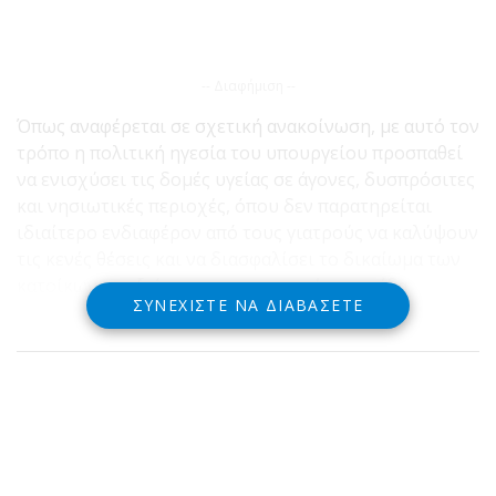
-- Διαφήμιση --
Όπως αναφέρεται σε σχετική ανακοίνωση, με αυτό τον
τρόπο η πολιτική ηγεσία του υπουργείου προσπαθεί
να ενισχύσει τις δομές υγείας σε άγονες, δυσπρόσιτες
και νησιωτικές περιοχές, όπου δεν παρατηρείται
ιδιαίτερο ενδιαφέρον από τους γιατρούς να καλύψουν
τις κενές θέσεις και να διασφαλίσει το δικαίωμα των
κατοίκων σε αξιόπιστη υγειονομική φροντίδα.
ΣΥΝΕΧΊΣΤΕ ΝΑ ΔΙΑΒΆΣΕΤΕ