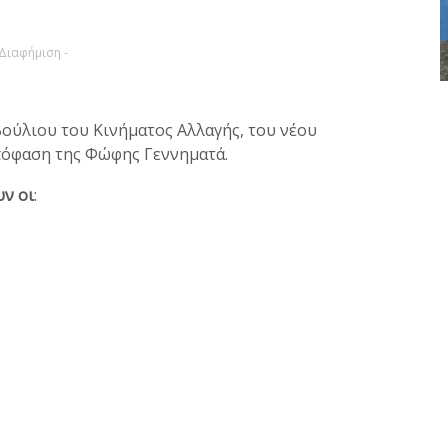
 Διαφήμιση -
βούλιου του Κινήματος Αλλαγής, του νέου
πόφαση της Φώφης Γεννηματά.
υν οι
: