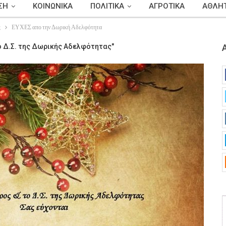
ΣΗ
ΚΟΙΝΩΝΙΚΑ
ΠΟΛΙΤΙΚΑ
ΑΓΡΟΤΙΚΑ
ΑΘΛΗΤ
ς
ΕΥΧΕΣ απο την Δωρική Αδελφότητα
ο Δ.Σ. της Δωρικής Αδελφότητας"