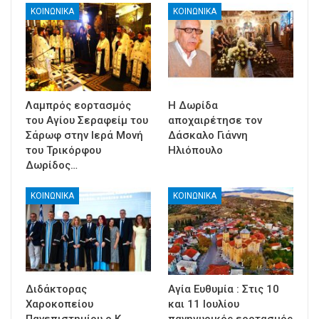
ΚΟΙΝΩΝΙΚΑ
ΚΟΙΝΩΝΙΚΑ
Λαμπρός εορτασμός
Η Δωρίδα
του Αγίου Σεραφείμ του
αποχαιρέτησε τον
Σάρωφ στην Ιερά Μονή
Δάσκαλο Γιάννη
του Τρικόρφου
Ηλιόπουλο
Δωρίδος…
ΚΟΙΝΩΝΙΚΑ
ΚΟΙΝΩΝΙΚΑ
Διδάκτορας
Αγία Ευθυμία : Στις 10
Χαροκοπείου
και 11 Ιουλίου
Πανεπιστημίου ο Κ.
πανηγυρικός εορτασμός