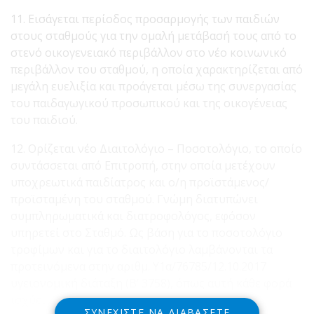
11. Εισάγεται περίοδος προσαρμογής των παιδιών
στους σταθμούς για την ομαλή μετάβασή τους από το
στενό οικογενειακό περιβάλλον στο νέο κοινωνικό
περιβάλλον του σταθμού, η οποία χαρακτηρίζεται από
μεγάλη ευελιξία και προάγεται μέσω της συνεργασίας
του παιδαγωγικού προσωπικού και της οικογένειας
του παιδιού.
12. Ορίζεται νέο Διαιτολόγιο – Ποσοτολόγιο, το οποίο
συντάσσεται από Επιτροπή, στην οποία μετέχουν
υποχρεωτικά παιδίατρος και ο/η προϊστάμενος/
προϊσταμένη του σταθμού. Γνώμη διατυπώνει
συμπληρωματικά και διατροφολόγος, εφόσον
υπηρετεί στο Σταθμό. Ως βάση για το ποσοτολόγιο
τροφίμων και για το διαιτολόγιο λαμβάνονται τα
προτεινόμενα στην αριθμ. Υ1α/76785/12.10.2017
υγειονομική διάταξη (Β’ 3758), όπως αυτή κάθε φορά
ισχύει
ΣΥΝΕΧΊΣΤΕ ΝΑ ΔΙΑΒΆΣΕΤΕ