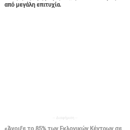
από μεγάλη επιτυχία.
-- Διαφήμιση --
«Άνοιξε το 85% των Εκλογικών Κέντρων σε