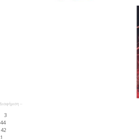
 Διαφήμιση --
Υ 3
44
42
1