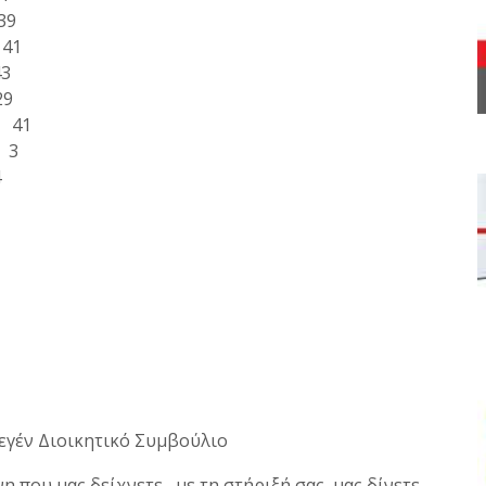
39
41
3
9
 41
 3
4
λεγέν Διοικητικό Συμβούλιο
 που μας δείχνετε , με τη στήριξή σας ,μας δίνετε