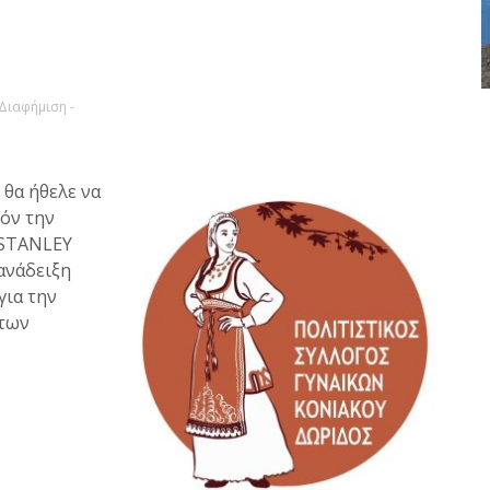
 Διαφήμιση -
 θα ήθελε να
όν την
 STANLEY
 ανάδειξη
για την
 των