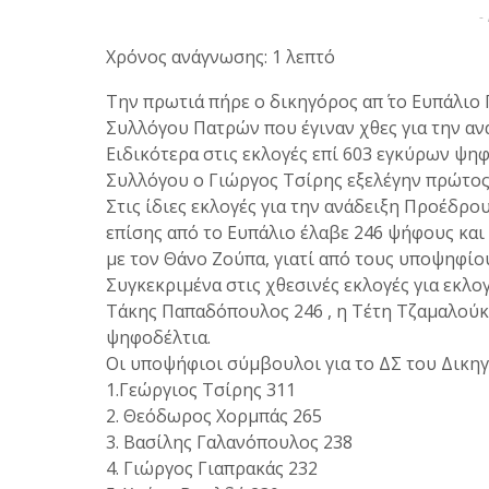
-
Χρόνος ανάγνωσης: 1 λεπτό
Την πρωτιά πήρε ο δικηγόρος απ΄ το Ευπάλιο 
Συλλόγου Πατρών που έγιναν χθες για την ανά
Ειδικότερα στις εκλογές επί 603 εγκύρων ψηφ
Συλλόγου ο Γιώργος Τσίρης εξελέγην πρώτος
Στις ίδιες εκλογές για την ανάδειξη Προέδρ
επίσης από το Ευπάλιο έλαβε 246 ψήφους και
με τον Θάνο Ζούπα, γιατί από τους υποψηφίο
Συγκεκριμένα στις χθεσινές εκλογές για εκλ
Τάκης Παπαδόπουλος 246 , η Τέτη Τζαμαλούκα
ψηφοδέλτια.
Οι υποψήφιοι σύμβουλοι για το ΔΣ του Δικη
1.Γεώργιος Τσίρης 311
2. Θεόδωρος Χορμπάς 265
3. Βασίλης Γαλανόπουλος 238
4. Γιώργος Γιαπρακάς 232