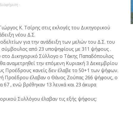
 Διαφήμιση -
Γιώργος Κ. Τσίρης στις εκλογές του Δικηγορικού
δειξη νέου Δ.Σ.
οδελτίων για την ανάδειξη των μελών του Δ.Σ. του
 σύμβουλος από 23 υποψηφίους με 311 ψήφους .
ου στο Δικηγορικό Σύλλογο ο Τάκης Παπαδόπουλος
 θα αναμετρηθεί την επόμενη Κυριακή 3 Δεκεμβρίου
υς Προέδρους κανείς δεν έλαβε το 50+1 των ψήφων.
ογή Προέδρου έλαβαν ο Θάνος Ζούπας 266 ψήφους, ο
 67 , ενώ βρέθηκαν 13 λευκά και 23 άκυρα
γορικού Συλλόγου έλαβαν τις εξής ψήφους: