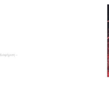
 Διαφήμιση --