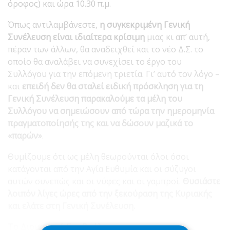
όροφος) και ώρα 10.30 π.μ.
Όπως αντιλαμβάνεστε,
η συγκεκριμένη Γενική
Συνέλευση είναι ιδιαίτερα κρίσιμη
μιας κι απ’ αυτή,
πέραν των άλλων, θα αναδειχθεί και το νέο Δ.Σ. το
οποίο θα αναλάβει να συνεχίσει το έργο του
Συλλόγου για την επόμενη τριετία. Γι’ αυτό τον λόγο –
και
επειδή δεν θα σταλεί ειδική πρόσκληση για τη
Γενική Συνέλευση παρακαλούμε τα μέλη του
Συλλόγου να σημειώσουν από τώρα την ημερομηνία
πραγματοποίησής της και να δώσουν μαζικά το
«παρών»
.
Θυμίζουμε ότι ως μέλη θεωρούνται όλοι όσοι
κατάγονται από την Αγία Ευθυμία και οι σύζυγοι
αυτών συνεπώς και οι νύφες και οι γαμπροί.
Θυσιάστε
λοιπόν λίγες ώρες από την ξεκούραση της Κυριακής
και ελάτε στη Γενική Συνέλευση.
Το Διοικητικό Συμβούλιο